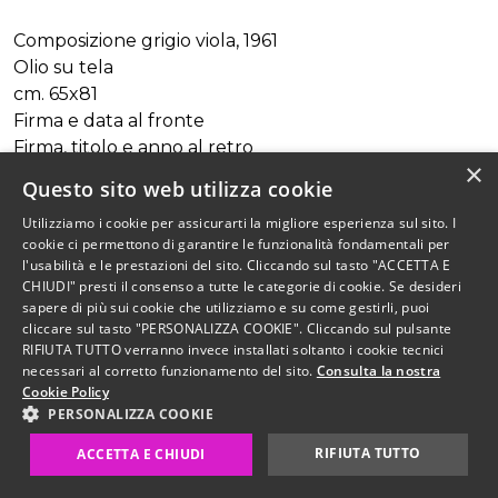
Composizione grigio viola, 1961
Olio su tela
cm. 65x81
Firma e data al fronte
Firma, titolo e anno al retro
×
Autentica su fotografia
Questo sito web utilizza cookie
Utilizziamo i cookie per assicurarti la migliore esperienza sul sito. I
PROVENIENZA
cookie ci permettono di garantire le funzionalità fondamentali per
Finarte, Milano
l'usabilità e le prestazioni del sito. Cliccando sul tasto "ACCETTA E
Asta 866 Giugno 1993
CHIUDI" presti il consenso a tutte le categorie di cookie. Se desideri
Lotto 138
sapere di più sui cookie che utilizziamo e su come gestirli, puoi
cliccare sul tasto "PERSONALIZZA COOKIE". Cliccando sul pulsante
RIFIUTA TUTTO verranno invece installati soltanto i cookie tecnici
Collezione privata, Alessandria
necessari al corretto funzionamento del sito.
Consulta la nostra
Cookie Policy
Prezzo aggiudicazione
PERSONALIZZA COOKIE
4.800,00 €
RIFIUTA TUTTO
ACCETTA E CHIUDI
Stima
7.000,00 / 9.000,00 €