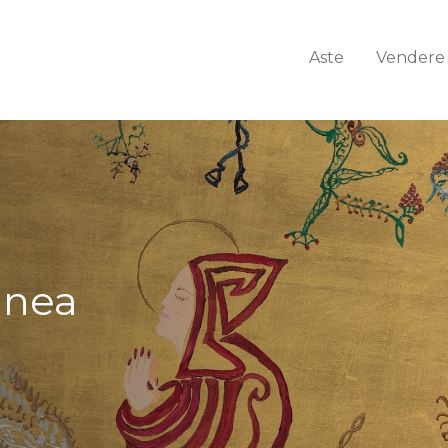
Aste
Vendere
anea