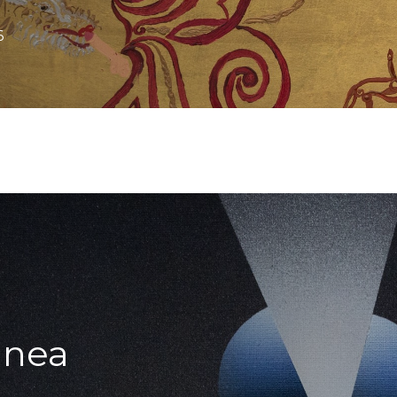
6
anea