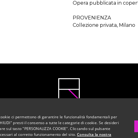
Opera pubblicata in coper
PROVENIENZA
Collezione privata, Milano
AREA CASA D’ASTE S.r.l.
I cookie ci permettono di garantire le funzionalità fondamentali per
ia Novara 37 - 20081 Abbiategrasso (MI) - P.I. 118279009
HIUDI" presti il consenso a tutte le categorie di cookie. Se desideri
iccare sul tasto "PERSONALIZZA COOKIE". Cliccando sul pulsante
Condizioni Generali di Vendita
Privacy
Cookies
ecessari al corretto funzionamento del sito.
Consulta la nostra