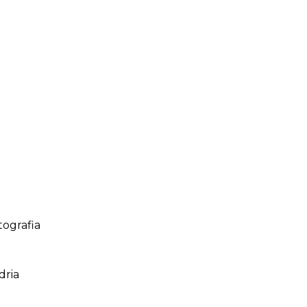
tografia
dria