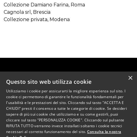
Collezione Damiano Farina, Roma
Cagnola srl, Brescia
Collezione privata, Modena
×
Questo sito web utilizza cookie
Utilizziamo i cookie per assicurarti la migliore esperienza sul sito. I
cookie ci permettono di garantire le funzionalità fondamentali per
l'usabilità e le prestazioni del sito. Cliccando sul tasto "ACCETTA E
AREA CASA D’ASTE S.r.l.
CHIUDI" presti il consenso a tutte le categorie di cookie. Se desideri
Via Novara 37 - 20081 Abbiategrasso (MI) - P.I.
sapere di più sui cookie che utilizziamo e su come gestirli, puoi
11827900967
cliccare sul tasto "PERSONALIZZA COOKIE". Cliccando sul pulsante
RIFIUTA TUTTO verranno invece installati soltanto i cookie tecnici
necessari al corretto funzionamento del sito.
Consulta la nostra
Condizioni Generali di Vendita
Privacy