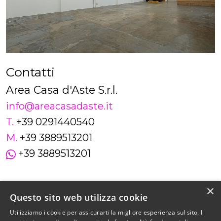
Contatti
Area Casa d'Aste S.r.l.
info@areacasadaste.it
T.
+39 0291440540
M.
+39 3889513201
+39 3889513201
×
Questo sito web utilizza cookie
Utilizziamo i cookie per assicurarti la migliore esperienza sul sito. I