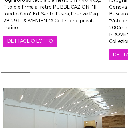
foglia oro su tavola diametro cm. 44x44x3,5
fotogra
Titolo e firma al retro PUBBLICAZIONI "Il
Genova 
fondo d'oro" Ed. Santo Ficara, Firenze Pag.
Buscarol
28-29 PROVENIENZA Collezione privata,
"Visto ch
Torino
2004 Gu
PROVEN
DETTAGLIO LOTTO
Collezio
DETT