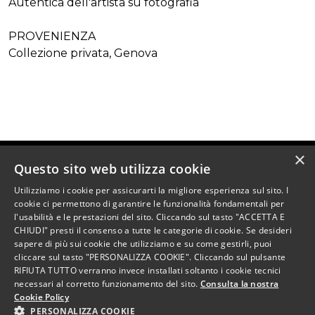
Autentica dell'artista su fotografia
PROVENIENZA
Collezione privata, Genova
×
Questo sito web utilizza cookie
Utilizziamo i cookie per assicurarti la migliore esperienza sul sito. I
cookie ci permettono di garantire le funzionalità fondamentali per
l'usabilità e le prestazioni del sito. Cliccando sul tasto "ACCETTA E
CHIUDI" presti il consenso a tutte le categorie di cookie. Se desideri
sapere di più sui cookie che utilizziamo e su come gestirli, puoi
AREA CASA D’ASTE S.r.l.
cliccare sul tasto "PERSONALIZZA COOKIE". Cliccando sul pulsante
Via Novara 37 - 20081 Abbiategrasso (MI) - P.I.
RIFIUTA TUTTO verranno invece installati soltanto i cookie tecnici
11827900967
necessari al corretto funzionamento del sito.
Consulta la nostra
Cookie Policy
PERSONALIZZA COOKIE